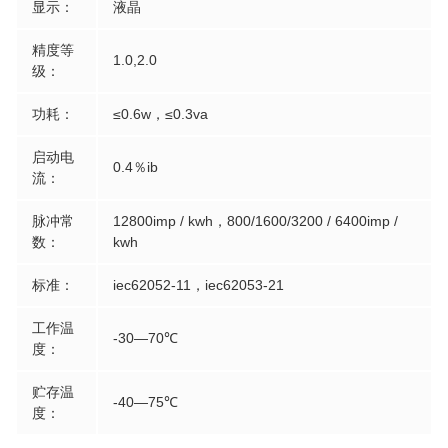
显示：
液晶
精度等
1.0,2.0
级：
功耗：
≤0.6w，≤0.3va
启动电
0.4％ib
流：
脉冲常
12800imp / kwh，800/1600/3200 / 6400imp /
数：
kwh
标准：
iec62052-11，iec62053-21
工作温
-30—70℃
度：
贮存温
-40—75℃
度：