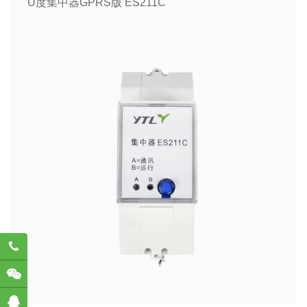
U度集中器GPRS版 ES211C
782