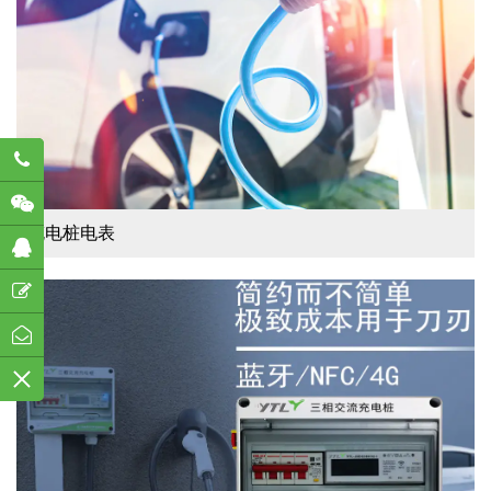
782
充电桩电表