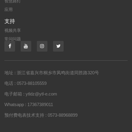
智慧路灯
应用
支持
视频共享
常问问题
地址 : 浙江省嘉兴市桐乡市凤鸣街道同胜路320号
电话 : 0573-88105559
电子邮箱 : ytldz@ytl-e.com
Whatsapp : 17367389011
预付费电表技术支持 : 0573-88968899