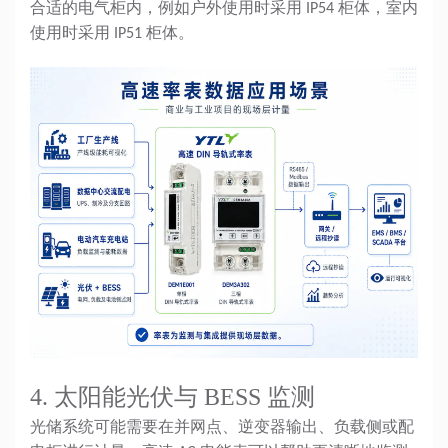
合适的电气柜内，例如户外使用时采用 IP54 柜体，室内
使用时采用 IP51 柜体。
4. 太阳能光伏与 BESS 监测
光储系统可能需要在并网点、逆变器输出、负载侧或配