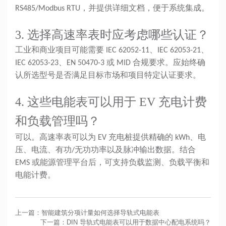
RS485/Modbus RTU，并提供详细文档，便于系统集成。
3
. 选择
高速率表
时应考虑哪些认证？
工业和商业项目可能需要 IEC 62052-11、IEC 62053-21、
IEC 62053-23、EN 50470-3 或 MID 合规要求。应始终确
认所选型号是否满足目标市场和项目特定认证要求。
4
. 这些电能表可以用于 EV 充电计费
和负载管理吗？
高速率表
可以。
可以为 EV 充电桩提供精确的 kWh、电
压、电流、有功/无功功率以及脉冲输出数据。结合
EMS 或能源管理平台后，可支持负载监测、负载平衡和
电能计费。
上一篇：智能建筑分项计量如何选择导轨式电能表
下一篇：DIN 导轨式电能表可以用于数据中心配电系统吗？