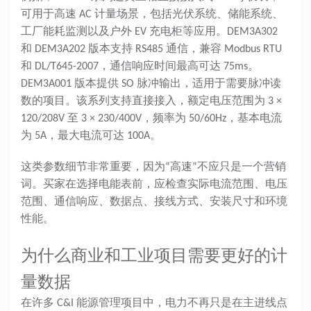
可用于高速 AC 计量场景，包括光伏系统、储能系统、
工厂能耗监测以及户外 EV 充电柜等应用。DEM3A302
和 DEM3A202 版本支持 RS485 通信，兼容 Modbus RTU
和 DL/T645-2007，通信响应时间最高可达 75ms。
DEM3A001 版本提供 SO 脉冲输出，适用于需要脉冲读
数的项目。该系列支持直接接入，额定电压范围为 3 ×
120/208V 至 3 × 230/400V，频率为 50/60Hz，基本电流
为 5A，最大电流可达 100A。
这类参数细节非常重要，因为“高速”不应只是一个营销
词。买家在选择电能表前，应检查实际电流范围、电压
范围、通信响应、数据点、接线方式、安装尺寸和环境
性能。
为什么商业和工业项目需要更好的计
量数据
在许多 C&I 能源管理项目中，电力不再只是在主进线点