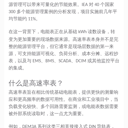
源管理可以带来可量化的节能效果。IEA 对 40 个国家
300 多个能源管理案例的分析发现，项目实施前几年平
均节能约 11%。
在这一背景下，电能表正在从基础 kWh 读数设备，转
高速率表
变为更加重要的现场数据来源。
本身并不是完
整的能源管理平台，但它通常是现场层数据的第一来
源，可支持能源可视化、负荷分析、成本分摊、远程抄
表，以及与 EMS、BMS、SCADA、DCIM 或其他监控平台
的集成。
什么是
高速率表
？
高速率表
旨在相比传统基础电能表，提供更快的测量响
应和更高频率的数据可用性。在商业和工业项目中，当
负载变化较快、多个回路需要监测，或电能表数据需要
被外部系统读取时，这一点尤为重要。
例如，DEM3A 系列这类三相直接接入式 DIN 导轨表，