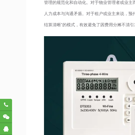
管理的规范化和自动化。对于物业管理者或业主
人力成本与沟通矛盾。对于租户或业主来说，预
结算清晰”的模式，有效避免了因费用分摊不清
782