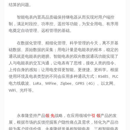
结算的问题。
智能电表内置高品质磁保持继电器从而实现对用户端控
制，满足时段控、功率控、遥控等功能，为安全用电、有序用
电奠定自动管理、远程管理的基础。
在数据化管理、精细化管理、科学管理的今天，离不开基
础数据、原始数据的采集；用电计量是电能表的根本，稳定的
通讯就是电能表的翅膀。智能电表的双向数据通讯功能实现了
人与电能表的交互沟通，让电表有了思维，接收人类的指令、
上传自身的感知；让用电变得更智能、更便捷、更科学。根据
使用环境及电表类型的不同会应用多种通讯方式：
、
RS485
PLC
电力线载波、
、
、
、
（
）、以太网、
LoRa
WiFine
Zigbee
GPRS
4G
、光纤等。
WiFi
永泰隆坚持产品
领 先
战略，在应用领域中
引 领
产品的发
展，根据市场的反馈挖掘客户隐性痛点及需求，转化为产品功
能为客户提供价值。永泰隆研发单相智能电表、三相智能电表